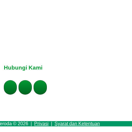
Hubungi Kami
seroda © 2026
|
Privasi
|
Syarat dan Ketentuan